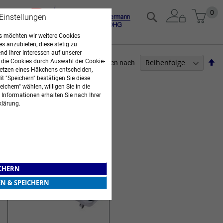
Zum
Mein
0
Suche
 Einstellungen
Inhalt
springen
 möchten wir weitere Cookies
es anzubieten, diese stetig zu
d Ihrer Interessen auf unserer
Ab
 die Cookies durch Auswahl der Cookie-
Sortieren nach
etzen eines Häkchens entscheiden,
so
ARZTBEDARF
t "Speichern" bestätigen Sie diese
ichern" wählen, willigen Sie in die
 Informationen erhalten Sie nach Ihrer
1
Artikel
klärung.
HILFSMITTEL FÜR BAD & WC
ICHERN
EN & SPEICHERN