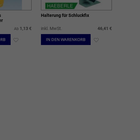
s
Halterung für Schluckfix
er
1,13 €
inkl. MwSt.
46,41 €
Ab
ORB
ZUR
IN DEN WARENKORB
ZUR
WUNSCHLISTE
WUNSCHLISTE
HINZUFÜGEN
HINZUFÜGEN