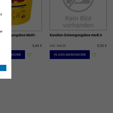
nd
er
Entsorgungsbox Multi-
Kanülen-Entsorgungsbox medi 6
i 6
t.
5,46 €
inkl. MwSt.
5,52 €
N WARENKORB
ZUR
IN DEN WARENKORB
ZUR
WUNSCHLISTE
WUNSCHL
HINZUFÜGEN
HINZUFÜ