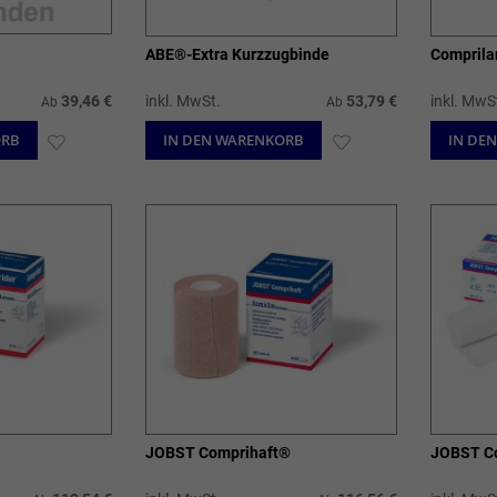
ABE®-Extra Kurzzugbinde
Comprila
39,46 €
inkl. MwSt.
53,79 €
inkl. MwS
Ab
Ab
ORB
ZUR
IN DEN WARENKORB
ZUR
IN DE
WUNSCHLISTE
WUNSCHLISTE
HINZUFÜGEN
HINZUFÜGEN
JOBST Comprihaft®
JOBST C