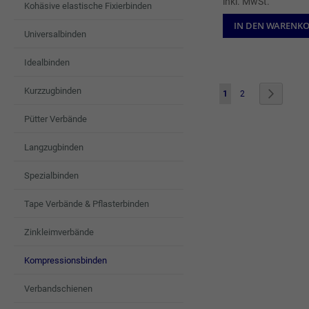
inkl. MwSt.
Kohäsive elastische Fixierbinden
IN DEN WARENK
Universalbinden
Idealbinden
Seite
Kurzzugbinden
Sie lesen gerade die Sei
Seite
Seite
Weiter
1
2
Pütter Verbände
Langzugbinden
Spezialbinden
Tape Verbände & Pflasterbinden
Zinkleimverbände
Kompressionsbinden
Verbandschienen