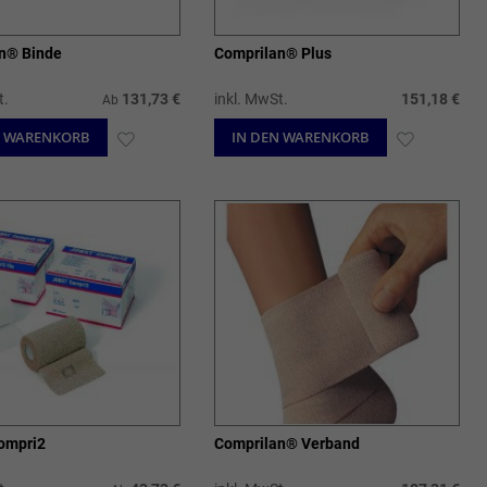
n® Binde
Comprilan® Plus
t.
131,73 €
inkl. MwSt.
151,18 €
Ab
N WARENKORB
ZUR
IN DEN WARENKORB
ZUR
WUNSCHLISTE
WUNSCHL
HINZUFÜGEN
HINZUFÜ
ompri2
Comprilan® Verband