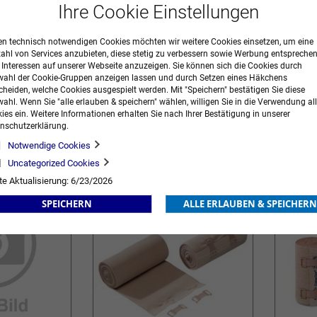
Ihre Cookie Einstellungen
n technisch notwendigen Cookies möchten wir weitere Cookies einsetzen, um eine
zahl von Services anzubieten, diese stetig zu verbessern sowie Werbung entspreche
r Interessen auf unserer Webseite anzuzeigen. Sie können sich die Cookies durch
ahl der Cookie-Gruppen anzeigen lassen und durch Setzen eines Häkchens
cheiden, welche Cookies ausgespielt werden. Mit "Speichern" bestätigen Sie diese
UrgoK2 Lite
Urgoban
ahl. Wenn Sie "alle erlauben & speichern" wählen, willigen Sie in die Verwendung all
ies ein. Weitere Informationen erhalten Sie nach Ihrer Bestätigung in unserer
nschutzerklärung.
32,86 €
inkl. MwSt.
37,62 €
inkl. MwS
Ab
Ab
Notwendige Cookies
ORB
ZUR
IN DEN WARENKORB
ZUR
IN DE
Uncategorized Cookies
WUNSCHLISTE
WUNSCHLISTE
te Aktualisierung: 6/23/2026
HINZUFÜGEN
HINZUFÜGEN
SPEICHERN
ALLE ERLAUBEN & SPEICHERN