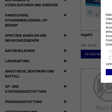
INSTRUMENTE,
STERILISATOREN UND ZUBEHÖR
Nebe
HANDSCHUHE,
Viel
HYGIENEBEKLEIDUNG, OP-
Ihre
BEDARF
Ausw
ents
UrgoK2
SPRITZEN, KANÜLEN UND
Ausw
Cook
INFUSIONSZUBEHÖR
Date
inkl. MwSt.
NATURHEILKUNDE
IN DEN WARENK
LABORARTIKEL
Letz
ANÄSTHESIE, BEATMUNG UND
NOTFALL
OP- UND
STATIONSAUSSTATTUNG
PRAXISAUSSTATTUNG