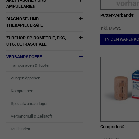
ARZTTASCHEN UND
AMPULLARIEN
Pütter-Verband®
DIAGNOSE- UND
THERAPIEGERÄTE
inkl. MwSt.
ZUBEHÖR SPIROMETRIE, EKG,
IN DEN WARENK
CTG, ULTRASCHALL
VERBANDSTOFFE
Tamponaden & Tupfer
Zungenläppchen
Kompressen
Spezialwundauflagen
Verbandmull & Zellstoff
Compridur®
Mullbinden