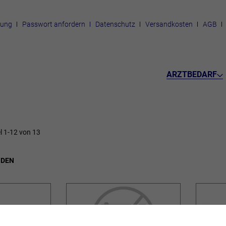
rung
Passwort anfordern
Datenschutz
Versandkosten
AGB
ARZTBEDARF
el
1
-
12
von
13
NDEN