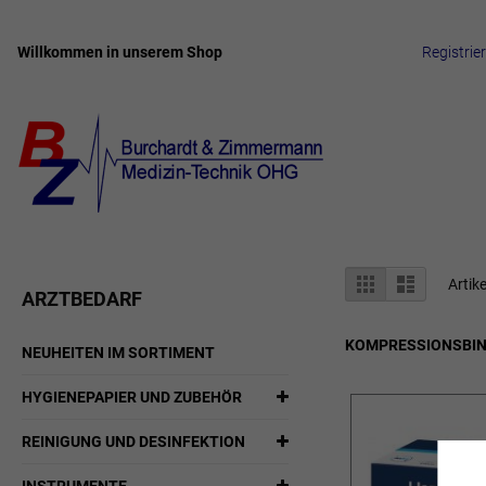
Willkommen in unserem Shop
Registrie
Zum
Inhalt
springen
Anzeigen
Liste
Liste
Artik
ARZTBEDARF
als
KOMPRESSIONSBI
NEUHEITEN IM SORTIMENT
HYGIENEPAPIER UND ZUBEHÖR
REINIGUNG UND DESINFEKTION