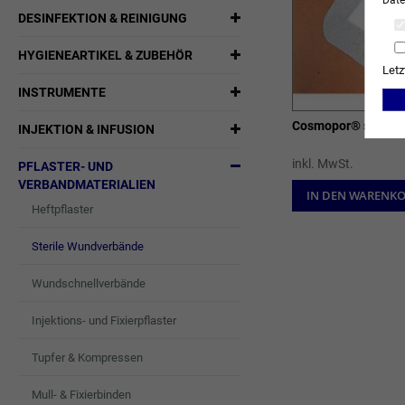
Date
DESINFEKTION & REINIGUNG
HYGIENEARTIKEL & ZUBEHÖR
Letz
INSTRUMENTE
Cosmopor® steril
INJEKTION & INFUSION
inkl. MwSt.
PFLASTER- UND
VERBANDMATERIALIEN
IN DEN WARENK
Heftpflaster
Sterile Wundverbände
Wundschnellverbände
Injektions- und Fixierpflaster
Tupfer & Kompressen
Mull- & Fixierbinden