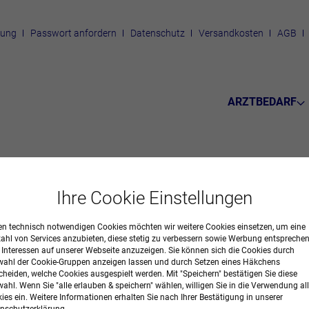
rung
Passwort anfordern
Datenschutz
Versandkosten
AGB
ARZTBEDARF
mente
Ihre Cookie Einstellungen
BÄNDE
n technisch notwendigen Cookies möchten wir weitere Cookies einsetzen, um eine
zahl von Services anzubieten, diese stetig zu verbessern sowie Werbung entspreche
r Interessen auf unserer Webseite anzuzeigen. Sie können sich die Cookies durch
ahl der Cookie-Gruppen anzeigen lassen und durch Setzen eines Häkchens
cheiden, welche Cookies ausgespielt werden. Mit "Speichern" bestätigen Sie diese
ahl. Wenn Sie "alle erlauben & speichern" wählen, willigen Sie in die Verwendung all
ies ein. Weitere Informationen erhalten Sie nach Ihrer Bestätigung in unserer