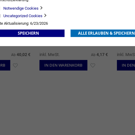
nschutzerklärung.
Notwendige Cookies
Uncategorized Cookies
te Aktualisierung: 6/23/2026
SPEICHERN
ALLE ERLAUBEN & SPEICHERN
Leukomed®
Leukome
40,02 €
inkl. MwSt.
4,17 €
inkl. MwS
Ab
Ab
ORB
ZUR
IN DEN WARENKORB
ZUR
IN DE
WUNSCHLISTE
WUNSCHLISTE
HINZUFÜGEN
HINZUFÜGEN