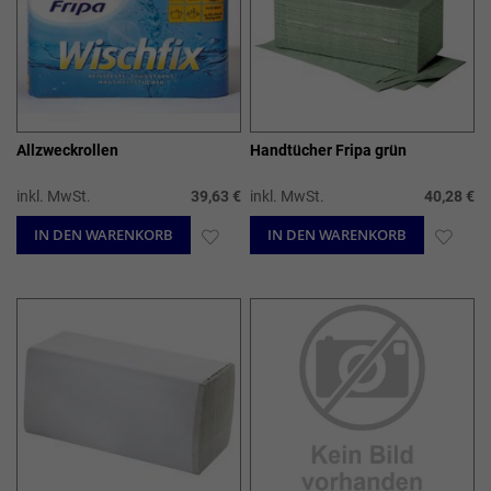
Allzweckrollen
Handtücher Fripa grün
inkl. MwSt.
39,63 €
inkl. MwSt.
40,28 €
IN DEN WARENKORB
ZUR
IN DEN WARENKORB
ZUR
WUNSCHLISTE
WUN
HINZUFÜGEN
HIN