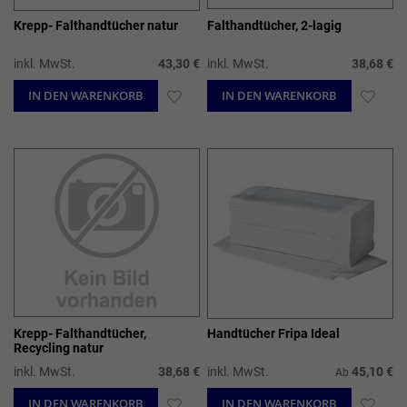
Krepp- Falthandtücher natur
Falthandtücher, 2-lagig
inkl. MwSt.
43,30 €
inkl. MwSt.
38,68 €
IN DEN WARENKORB
ZUR
IN DEN WARENKORB
ZUR
WUNSCHLISTE
WUN
HINZUFÜGEN
HIN
Krepp- Falthandtücher,
Handtücher Fripa Ideal
Recycling natur
inkl. MwSt.
38,68 €
inkl. MwSt.
45,10 €
Ab
IN DEN WARENKORB
ZUR
IN DEN WARENKORB
ZUR