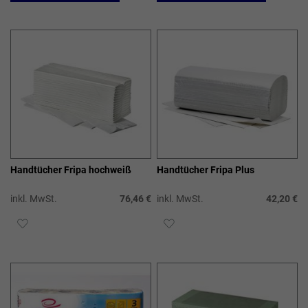
WUNSCHLISTE
WUN
HINZUFÜGEN
HIN
Handtücher Fripa hochweiß
Handtücher Fripa Plus
inkl. MwSt.
76,46 €
inkl. MwSt.
42,20 €
ZUR
ZUR
WUNSCHLISTE
WUNSCHLISTE
HINZUFÜGEN
HINZUFÜGEN