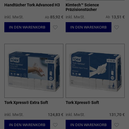
Handtücher Tork Advanced H3
Kimtech™ Science
Präzisionstücher
inkl. MwSt.
85,92 €
inkl. MwSt.
13,51 €
Ab
Ab
IN DEN WARENKORB
ZUR
IN DEN WARENKORB
ZUR
WUNSCHLISTE
WUN
HINZUFÜGEN
HIN
Tork Xpress® Extra Soft
Tork Xpress® Soft
inkl. MwSt.
124,83 €
inkl. MwSt.
131,70 €
IN DEN WARENKORB
ZUR
IN DEN WARENKORB
ZUR