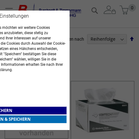
Zum
Mein
0
Suche
Inhalt
 Einstellungen
springen
 möchten wir weitere Cookies
es anzubieten, diese stetig zu
Ab
d Ihrer Interessen auf unserer
Sortieren nach
 die Cookies durch Auswahl der Cookie-
so
ARZTBEDARF
etzen eines Häkchens entscheiden,
t "Speichern" bestätigen Sie diese
ichern" wählen, willigen Sie in die
Artikel
1
-
12
von
27
 Informationen erhalten Sie nach Ihrer
HAND- UND WISCHTÜCHER
klärung.
ICHERN
EN & SPEICHERN