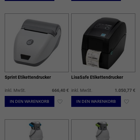
WUNSCHLISTE
WUN
HINZUFÜGEN
HIN
Sprint Etikettendrucker
LisaSafe Etikettendrucker
inkl. MwSt.
666,40 €
inkl. MwSt.
1.050,77 €
IN DEN WARENKORB
ZUR
IN DEN WARENKORB
ZUR
WUNSCHLISTE
WUN
HINZUFÜGEN
HIN