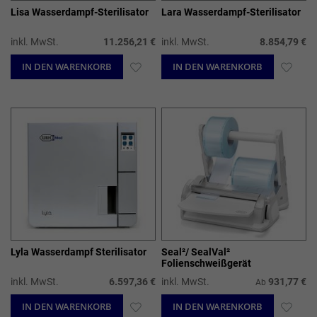
Lisa Wasserdampf-Sterilisator
Lara Wasserdampf-Sterilisator
inkl. MwSt.
11.256,21 €
inkl. MwSt.
8.854,79 €
IN DEN WARENKORB
ZUR
IN DEN WARENKORB
ZUR
WUNSCHLISTE
WUN
HINZUFÜGEN
HIN
Lyla Wasserdampf Sterilisator
Seal²/ SealVal²
Folienschweißgerät
inkl. MwSt.
6.597,36 €
inkl. MwSt.
931,77 €
Ab
IN DEN WARENKORB
ZUR
IN DEN WARENKORB
ZUR