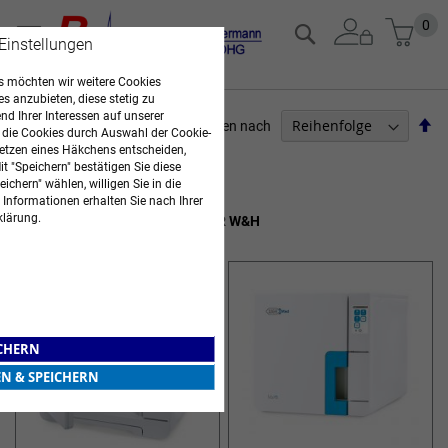
Zum
Mein
0
Suche
 Einstellungen
Inhalt
springen
 möchten wir weitere Cookies
es anzubieten, diese stetig zu
d Ihrer Interessen auf unserer
Ab
Sortieren nach
 die Cookies durch Auswahl der Cookie-
so
etzen eines Häkchens entscheiden,
ARZTBEDARF
t "Speichern" bestätigen Sie diese
ichern" wählen, willigen Sie in die
8
Elemente
 Informationen erhalten Sie nach Ihrer
klärung.
STERILISATOREN UND ZUBEHÖR W&H
ICHERN
EN & SPEICHERN