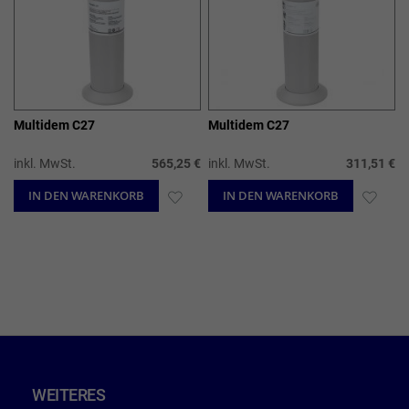
Multidem C27
Multidem C27
inkl. MwSt.
565,25 €
inkl. MwSt.
311,51 €
IN DEN WARENKORB
ZUR
IN DEN WARENKORB
ZUR
WUNSCHLISTE
WUN
HINZUFÜGEN
HIN
WEITERES