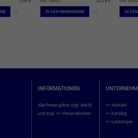
3,45 €
inkl. MwSt.
33,15 €
inkl. MwS
ORB
ZUR
IN DEN WARENKORB
ZUR
IN DE
WUNSCHLISTE
WUNSCHLISTE
HINZUFÜGEN
HINZUFÜGEN
te
INFORMATIONEN
UNTERNEHM
Alle Preise gelten zzgl. MwSt.
Kontakt
und zzgl.
Versandkosten
Katalog
Leistungen