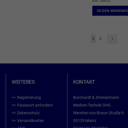
inkl. MwSt.
IN DEN WARENK
Seite
Sie lesen gerade die Sei
Seite
Seite
Weiter
1
2
WEITERES
KONTAKT
Registrierung
Burchardt & Zimmermann
Passwort anfordern
Medizin-Technik OHG
Datenschutz
Wernher-von-Braun-Straße 9
Versandkosten
55129 Mainz