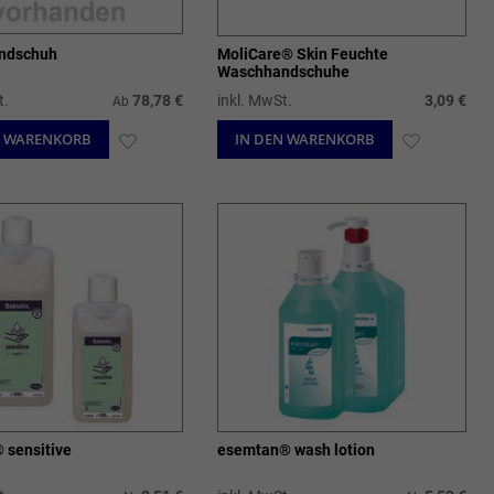
ndschuh
MoliCare® Skin Feuchte
Waschhandschuhe
t.
78,78 €
inkl. MwSt.
3,09 €
Ab
N WARENKORB
ZUR
IN DEN WARENKORB
ZUR
WUNSCHLISTE
WUNSCHL
HINZUFÜGEN
HINZUFÜ
 sensitive
esemtan® wash lotion