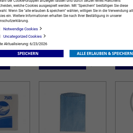
ahl der Cookie-Gruppen anzeigen lassen und durch Setzen eines Häkchens
cheiden, welche Cookies ausgespielt werden. Mit "Speichern" bestätigen Sie diese
ahl. Wenn Sie "alle erlauben & speichern" wählen, willigen Sie in die Verwendung all
ies ein. Weitere Informationen erhalten Sie nach Ihrer Bestätigung in unserer
nschutzerklärung.
Notwendige Cookies
Uncategorized Cookies
Verbandzellstoff
Scott® K
te Aktualisierung: 6/23/2026
SPEICHERN
ALLE ERLAUBEN & SPEICHERN
85,82 €
inkl. MwSt.
55,95 €
inkl. MwS
Ab
ORB
ZUR
IN DEN WARENKORB
ZUR
IN DE
WUNSCHLISTE
WUNSCHLISTE
HINZUFÜGEN
HINZUFÜGEN