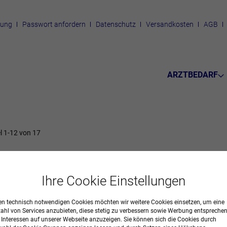
rung
Passwort anfordern
Datenschutz
Versandkosten
AGB
ARZTBEDARF
el
1
-
12
von
17
Ihre Cookie Einstellungen
n technisch notwendigen Cookies möchten wir weitere Cookies einsetzen, um eine
zahl von Services anzubieten, diese stetig zu verbessern sowie Werbung entspreche
r Interessen auf unserer Webseite anzuzeigen. Sie können sich die Cookies durch