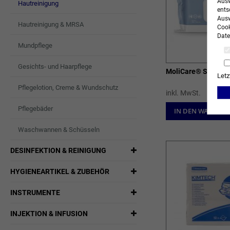
Ausw
Hautreinigung
ents
Ausw
Hautreinigung & MRSA
Cook
Date
Mundpflege
Gesichts- und Haarpflege
MoliCare® Skin
Letz
Pflegelotion, Creme & Wundschutz
inkl. MwSt.
Pflegebäder
IN DEN WARENK
Waschwannen & Schüsseln
DESINFEKTION & REINIGUNG
HYGIENEARTIKEL & ZUBEHÖR
INSTRUMENTE
INJEKTION & INFUSION