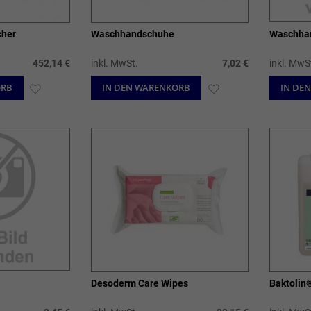
cher
Waschhandschuhe
Waschha
452,14 €
inkl. MwSt.
7,02 €
inkl. MwS
ORB
ZUR
IN DEN WARENKORB
ZUR
IN DE
WUNSCHLISTE
WUNSCHLISTE
HINZUFÜGEN
HINZUFÜGEN
Desoderm Care Wipes
Baktolin®